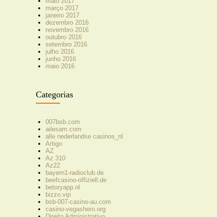
maio 2017
março 2017
janeiro 2017
dezembro 2016
novembro 2016
outubro 2016
setembro 2016
julho 2016
junho 2016
maio 2016
Categorias
007bsb.com
ailesam.com
alle nederlandse casinos_nl
Artigo
AZ
Az 310
Az22
bayern1-radioclub.de
beefcasino-offiziell.de
betoryapp.nl
bizzo.vip
bsb-007-casino-au.com
casino-vegashero.org
Direito Administrativo