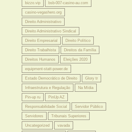
bizzo.vip
bsb-007-casino-au.com
casino-vegashero.org
Direito Administrativo
Direito Administrativo Sindical
Direito Empresarial
Direito Político
Direito Trabalhista
Direitos da Família
Direitos Humanos
Eleições 2020
equipment-statt-power.de
Estado Democrático de Direito
Glory tr
Infraestrutura e Regulação
Na Mídia
Pin-up ru
PinUp AZ
Responsabilidade Social
Servidor Público
Servidores
Tribunais Superiores
Uncategorized
vavada