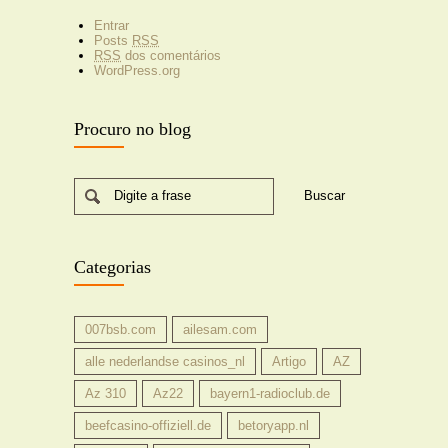
Entrar
Posts
RSS
RSS
dos comentários
WordPress.org
Procuro no blog
Digite a frase
Categorias
007bsb.com
ailesam.com
alle nederlandse casinos_nl
Artigo
AZ
Az 310
Az22
bayern1-radioclub.de
beefcasino-offiziell.de
betoryapp.nl