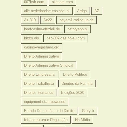
007bsb.com
ailesam.com
alle nederlandse casinos_nl
Artigo
AZ
Az 310
Az22
bayern1-radioclub.de
beefcasino-offiziell.de
betoryapp.nl
bizzo.vip
bsb-007-casino-au.com
casino-vegashero.org
Direito Administrativo
Direito Administrativo Sindical
Direito Empresarial
Direito Político
Direito Trabalhista
Direitos da Família
Direitos Humanos
Eleições 2020
equipment-statt-power.de
Estado Democrático de Direito
Glory tr
Infraestrutura e Regulação
Na Mídia