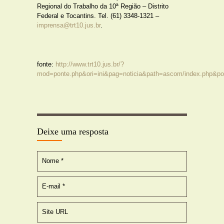
Regional do Trabalho da 10ª Região – Distrito
Federal e Tocantins. Tel. (61) 3348-1321 –
imprensa@trt10.jus.br
.
fonte:
http://www.trt10.jus.br/?
mod=ponte.php&ori=ini&pag=noticia&path=ascom/index.php&po
Deixe uma resposta
Nome
*
E-mail
*
Site URL