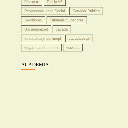
Pin-up ru
PinUp AZ
Responsabilidade Social
Servidor Público
Servidores
Tribunais Superiores
Uncategorized
vavada
vavadakasynoonlinepl
vavadatestpl
vegas-casino-hero.nl
wawada
ACADEMIA