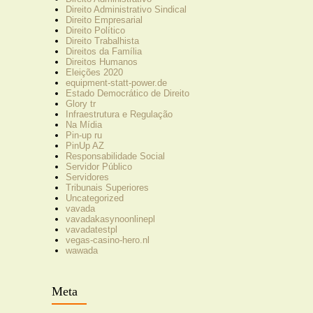
Direito Administrativo Sindical
Direito Empresarial
Direito Político
Direito Trabalhista
Direitos da Família
Direitos Humanos
Eleições 2020
equipment-statt-power.de
Estado Democrático de Direito
Glory tr
Infraestrutura e Regulação
Na Mídia
Pin-up ru
PinUp AZ
Responsabilidade Social
Servidor Público
Servidores
Tribunais Superiores
Uncategorized
vavada
vavadakasynoonlinepl
vavadatestpl
vegas-casino-hero.nl
wawada
Meta