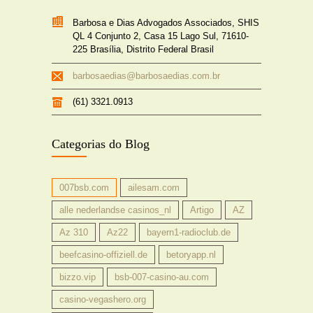
Barbosa e Dias Advogados Associados, SHIS
QL 4 Conjunto 2, Casa 15 Lago Sul, 71610-
225 Brasília, Distrito Federal Brasil
barbosaedias@barbosaedias.com.br
(61) 3321.0913
Categorias do Blog
007bsb.com
ailesam.com
alle nederlandse casinos_nl
Artigo
AZ
Az 310
Az22
bayern1-radioclub.de
beefcasino-offiziell.de
betoryapp.nl
bizzo.vip
bsb-007-casino-au.com
casino-vegashero.org