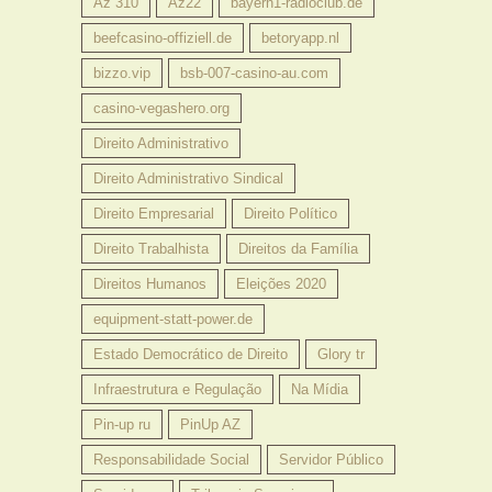
Az 310
Az22
bayern1-radioclub.de
beefcasino-offiziell.de
betoryapp.nl
bizzo.vip
bsb-007-casino-au.com
casino-vegashero.org
Direito Administrativo
Direito Administrativo Sindical
Direito Empresarial
Direito Político
Direito Trabalhista
Direitos da Família
Direitos Humanos
Eleições 2020
equipment-statt-power.de
Estado Democrático de Direito
Glory tr
Infraestrutura e Regulação
Na Mídia
Pin-up ru
PinUp AZ
Responsabilidade Social
Servidor Público