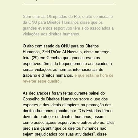
Sem citar as Olimpíadas do Rio, o alto comissário
da ONU para Direitos Humanos disse que os
grandes eventos esportivos têm sido associados a
violações aos direitos humanos.
O alto comissário da ONU para os Direitos
Humanos, Zeid Ra’ad Al Hussein, disse na terça-
feira (29) em Genebra que grandes eventos
esportivos têm sido frequentemente associados a
sérias violações às normas internacionais de
trabalho e direitos humanos,
e que está na hora de
reverter esse quadro
.
As declarações foram feitas durante painel do
Conselho de Direitos Humanos sobre o uso dos
esportes e dos ideais olímpicos na promoção dos
direitos humanos globalmente. “Os Estados têm o
dever de proteger os direitos humanos, assim
como associações esportivas e outros atores. Eles
precisam garantir que os direitos humanos não
sejam prejudicados por suas atividades”, disse