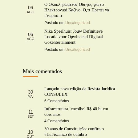
Ο Ολοκληρωμένος Οδηγός για το
06
Ηλεκτρονικό Καζίνο: Ό,τι Πρέπει να
AGO
Γνωρίσετε
Postado em
Uncategorized
Nika Speelhuis: Jouw Definitieve
06
Locatie voor Opwindend Digitaal
AGO
Gokentertainment
Postado em
Uncategorized
Mais comentados
Lançado nova edição da Revista Jurídica
30
CONSULEX
MAI
6 Comentários
Infraestrutura ‘encolhe’ R$ 40 bi em
11
dois anos
SET
4 Comentários
30 anos de Constituição: confira o
10
#EuFiscalizo de outubro
OUT