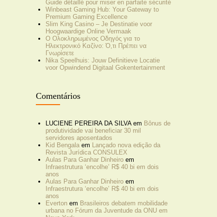
Guide détaillé pour miser en parfaite sécurité
Winbeast Gaming Hub: Your Gateway to
Premium Gaming Excellence
Slim King Casino – Je Destinatie voor
Hoogwaardige Online Vermaak
Ο Ολοκληρωμένος Οδηγός για το
Ηλεκτρονικό Καζίνο: Ό,τι Πρέπει να
Γνωρίσετε
Nika Speelhuis: Jouw Definitieve Locatie
voor Opwindend Digitaal Gokentertainment
Comentários
LUCIENE PEREIRA DA SILVA
em
Bônus de
produtividade vai beneficiar 30 mil
servidores aposentados
Kid Bengala
em
Lançado nova edição da
Revista Jurídica CONSULEX
Aulas Para Ganhar Dinheiro
em
Infraestrutura ‘encolhe’ R$ 40 bi em dois
anos
Aulas Para Ganhar Dinheiro
em
Infraestrutura ‘encolhe’ R$ 40 bi em dois
anos
Everton
em
Brasileiros debatem mobilidade
urbana no Fórum da Juventude da ONU em