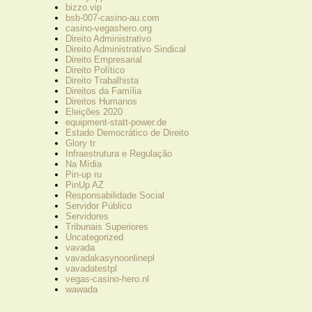
bizzo.vip
bsb-007-casino-au.com
casino-vegashero.org
Direito Administrativo
Direito Administrativo Sindical
Direito Empresarial
Direito Político
Direito Trabalhista
Direitos da Família
Direitos Humanos
Eleições 2020
equipment-statt-power.de
Estado Democrático de Direito
Glory tr
Infraestrutura e Regulação
Na Mídia
Pin-up ru
PinUp AZ
Responsabilidade Social
Servidor Público
Servidores
Tribunais Superiores
Uncategorized
vavada
vavadakasynoonlinepl
vavadatestpl
vegas-casino-hero.nl
wawada