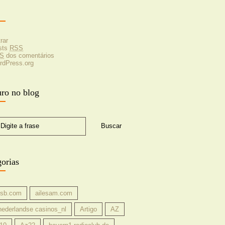
rar
sts
RSS
S
dos comentários
rdPress.org
ro no blog
Digite a frase
orias
bsb.com
ailesam.com
 nederlandse casinos_nl
Artigo
AZ