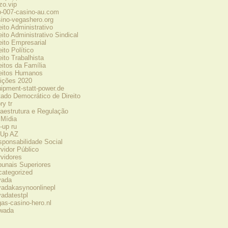
zo.vip
b-007-casino-au.com
ino-vegashero.org
eito Administrativo
eito Administrativo Sindical
eito Empresarial
eito Político
eito Trabalhista
eitos da Família
reitos Humanos
ições 2020
ipment-statt-power.de
ado Democrático de Direito
ry tr
raestrutura e Regulação
 Mídia
-up ru
nUp AZ
ponsabilidade Social
vidor Público
vidores
bunais Superiores
categorized
vada
vadakasynoonlinepl
adatestpl
as-casino-hero.nl
wada