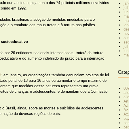
ulo que anulou o julgamento dos 74 policiais militares envolvidos
jan
jul
corrido em 1992.
jun
ma
dades brasileiras a adoção de medidas imediatas para o
ma
ção e o combate aos maus-tratos e à tortura nas prisões
jan
de
no
out
 socioeducativo
se
jul
jun
a por 26 entidades nacionais internacionais, tratará da tortura
ma
educativo e do aumento indefinido do prazo para a internação
Categ
DH
em janeiro, as organizações também denunciam projetos de lei
idade penal de 18 para 16 anos ou aumentar o tempo máximo de
stentam que medidas dessa natureza representam um grave
00
direitos de crianças e adolescentes, e demandam que a Comissão
ai
all
Art
AZ
 o Brasil, ainda, sobre as mortes e suicídios de adolescentes
Az
ernação de diversas regiões do país.
Az
bay
bee
bet