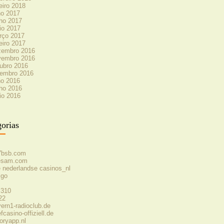
eiro 2018
ho 2017
ho 2017
io 2017
rço 2017
eiro 2017
zembro 2016
vembro 2016
ubro 2016
tembro 2016
ho 2016
ho 2016
io 2016
orias
7bsb.com
lesam.com
e nederlandse casinos_nl
igo
 310
22
ern1-radioclub.de
fcasino-offiziell.de
oryapp.nl