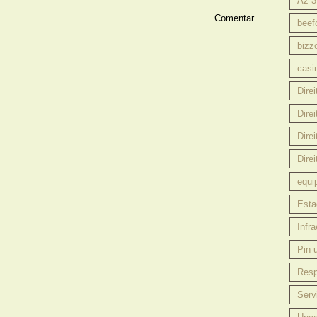
Az 3
beefc
bizz
casi
Direi
Dire
Direi
Dire
equi
Esta
Infr
Pin-
Resp
Serv