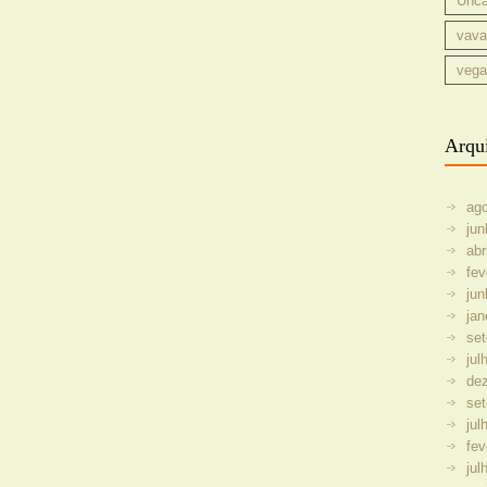
Unca
vava
vega
Arqu
ag
jun
abr
fev
jun
jan
se
jul
de
se
jul
fev
jul